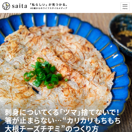
刺身についてくる「ツマ」捨てないで！
箸が止まらない…“カリカリもちもち
大根チーズチヂミ”のつくり方