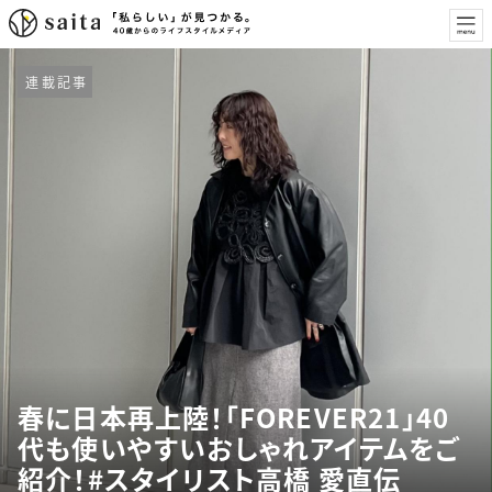
連載記事
春に日本再上陸！「FOREVER21」40
代も使いやすいおしゃれアイテムをご
紹介！#スタイリスト高橋 愛直伝