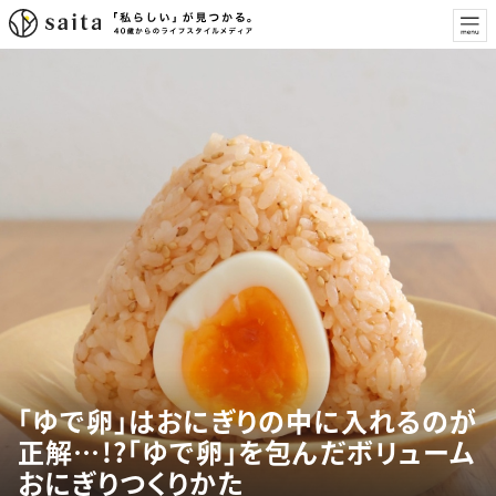
「ゆで卵」はおにぎりの中に入れるのが
正解…!?「ゆで卵」を包んだボリューム
おにぎりつくりかた