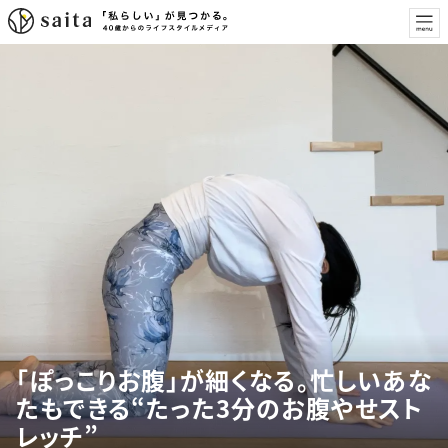
「ぽっこりお腹」が細くなる。忙しいあな
たもできる“たった3分のお腹やせスト
レッチ”