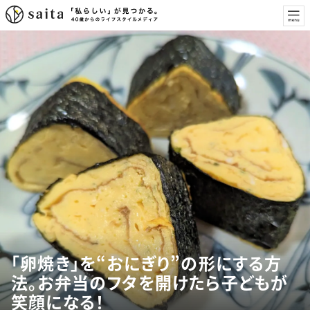
「卵焼き」を“おにぎり”の形にする方
法。お弁当のフタを開けたら子どもが
笑顔になる！