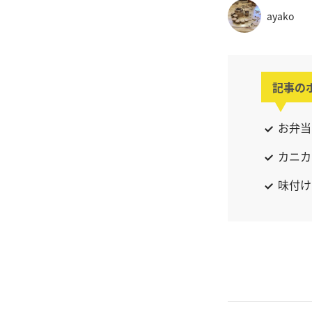
ayako
記事の
お弁当
カニカ
味付け