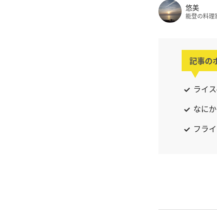
悠美
能登の料理
記事の
ライス
なにか
フライ