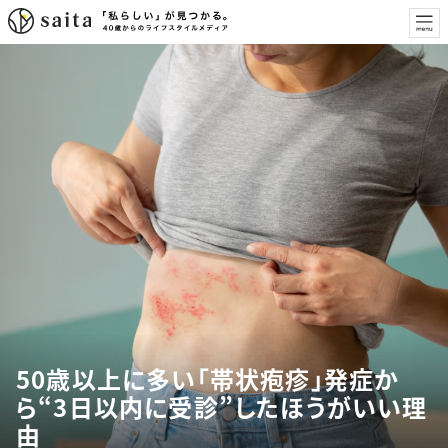
50歳以上に多い「帯状疱疹」発症か
ら“3日以内に受診”したほうがいい理
由