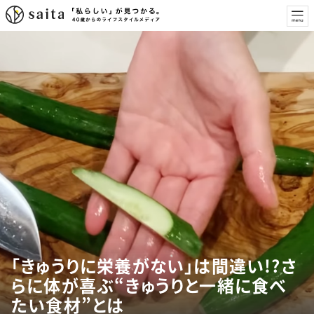
「きゅうりに栄養がない」は間違い!?さ
らに体が喜ぶ“きゅうりと一緒に食べ
たい食材”とは