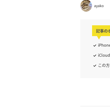
ayako
記事の
iPh
iCl
この方