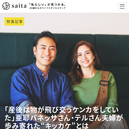
特集記事
「産後は物が飛び交うケンカをしてい
た」亜耶バネッサさん・テルさん夫婦が
歩み寄れた“キッカケ”とは