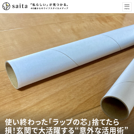
使い終わった「ラップの芯」捨てたら
損！玄関で大活躍する“意外な活用術”