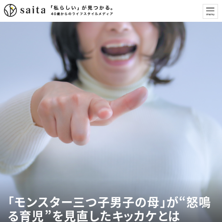
「モンスター三つ子男子の母」が“怒鳴
る育児”を見直したキッカケとは