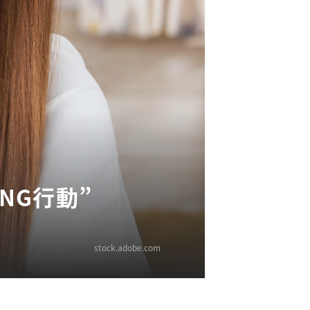
NG行動”
stock.adobe.com