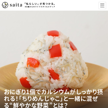
おにぎり1個でカルシウムがしっかり摂
れる！「ちりめんじゃこ」と一緒に混ぜ
る“鮮やかな野菜”とは？