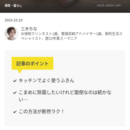
stock.adobe.com
掃除・暮らし
2024.10.10
三木ちな
お掃除クリンネスト1級、整理収納アドバイザー1級、節約生活ス
ペシャリスト、歴20年業スーマニア
記事のポイント
キッチンでよく使うふきん
こまめに除菌したいけれど面倒なのは続かな
い…
この方法が断然ラク！