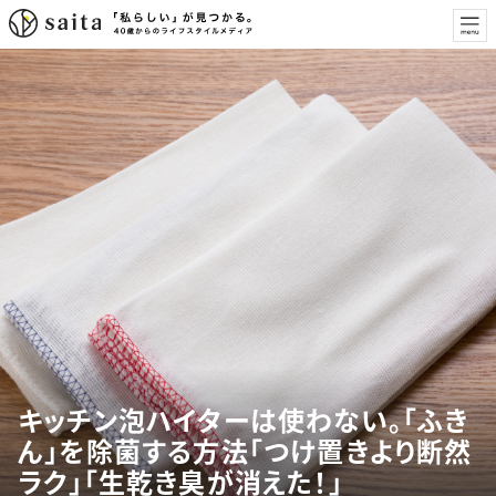
キッチン泡ハイターは使わない。「ふき
ん」を除菌する方法「つけ置きより断然
ラク」「生乾き臭が消えた！」