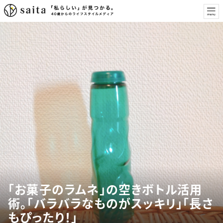
「お菓子のラムネ」の空きボトル活用
術。「バラバラなものがスッキリ」「長さ
もぴったり！」