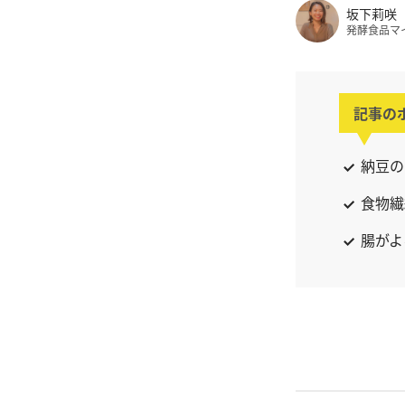
坂下莉咲
発酵食品マ
記事の
納豆の
食物繊
腸がよ