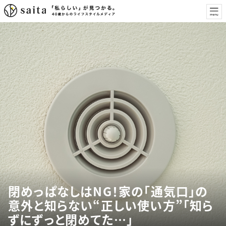
閉めっぱなしはNG！家の「通気口」の
意外と知らない“正しい使い方”「知ら
ずにずっと閉めてた…」