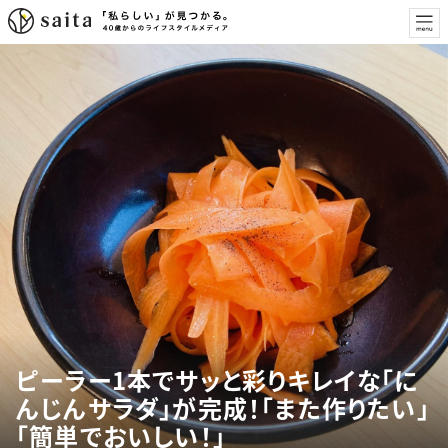
ピーラー1本でサッと彩りキレイな「に
んじんサラダ」が完成！「また作りたい」
「簡単でおいしい！」