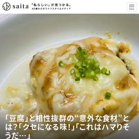
「豆腐」と相性抜群の“意外な食材”と
は？「クセになる味！」「これはハマりそ
うだ…」