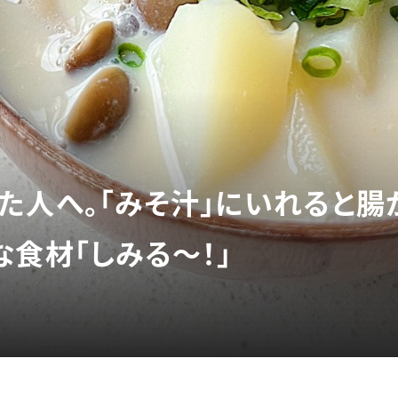
た人へ。「みそ汁」にいれると腸
な食材「しみる～！」