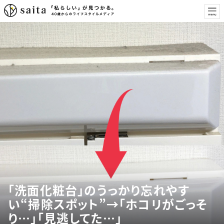
「洗面化粧台」のうっかり忘れやす
い“掃除スポット”→「ホコリがごっそ
り…」「見逃してた…」