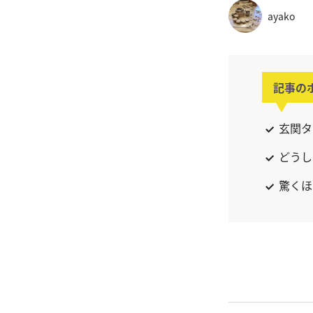
ayako
記事の
玄関タ
どうし
驚くほ