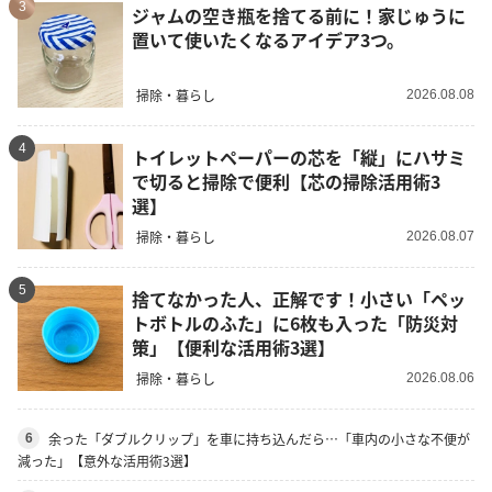
3
ジャムの空き瓶を捨てる前に！家じゅうに
置いて使いたくなるアイデア3つ。
掃除・暮らし
2026.08.08
4
トイレットペーパーの芯を「縦」にハサミ
で切ると掃除で便利【芯の掃除活用術3
選】
掃除・暮らし
2026.08.07
5
捨てなかった人、正解です！小さい「ペッ
トボトルのふた」に6枚も入った「防災対
策」【便利な活用術3選】
掃除・暮らし
2026.08.06
余った「ダブルクリップ」を車に持ち込んだら…「車内の小さな不便が
6
減った」【意外な活用術3選】