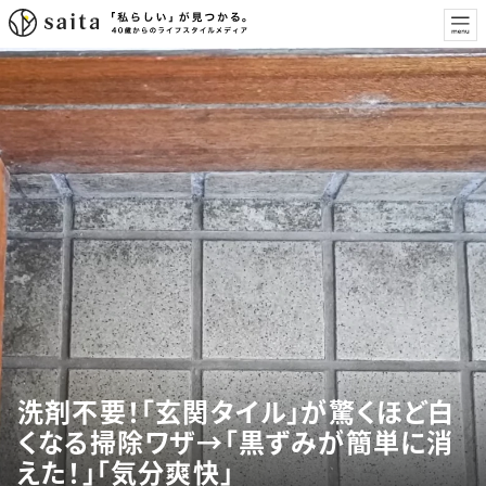
洗剤不要！「玄関タイル」が驚くほど白
くなる掃除ワザ→「黒ずみが簡単に消
えた！」「気分爽快」