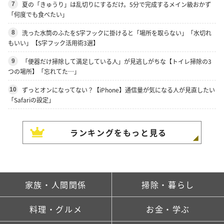
夏の「きゅうり」は乱切りにするだけ。5分で完成するメイン級おかず
7
「何度でも食べたい」
洗った水筒のふたをS字フックに掛けると「場所を取らない」「水切れ
8
もいい」【S字フック活用術3選】
「便器だけ掃除して満足している人」が見逃しがちな【トイレ掃除の3
9
つの場所】「忘れてた…」
ずっとオンになってない？【iPhone】通信量が気になる人が見直したい
10
「Safariの設定」
ランキングをもっと見る
家族・人間関係
掃除・暮らし
料理・グルメ
お金・学ぶ