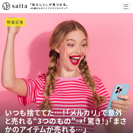
特集記事
いつも捨ててた…！「メルカリ」で意外
と売れる“3つのもの”→「驚き！」「まさ
かのアイテムが売れる…」