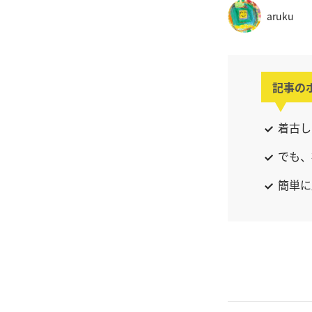
aruku
記事の
着古し
でも、
簡単に