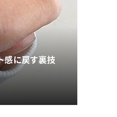
ト感に戻す裏技