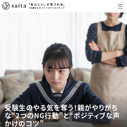
受験生のやる気を奪う！親がやりがち
な“2つのNG行動”と“ポジティブな声
かけのコツ”