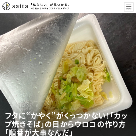
フタに“かやく”がくっつかない！「カッ
プ焼きそば」の目からウロコの作り方
「順番が大事なんだ」