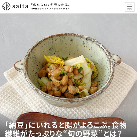
「納豆」にいれると腸がよろこぶ。食物
繊維がたっぷりな“旬の野菜”とは？