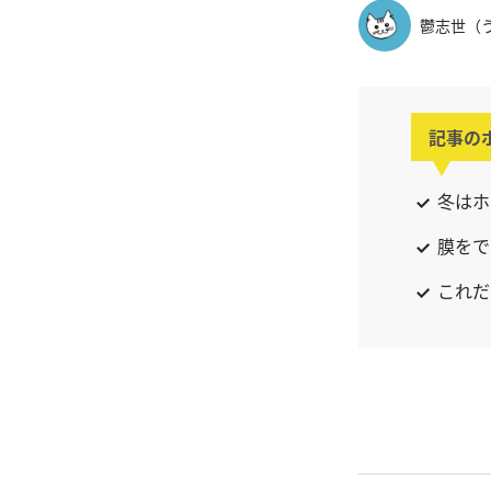
鬱志世（
記事の
冬はホ
膜をで
これだ