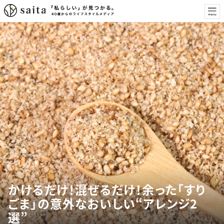
かけるだけ！混ぜるだけ！余った「すり
ごま」の意外なおいしい“アレンジ2
選”