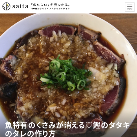
魚特有のくさみが消える♡鰹のタタキ
のタレの作り方