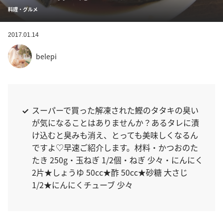
料理・グルメ
2017.01.14
belepi
スーパーで買った解凍された鰹のタタキの臭い
が気になることはありませんか？あるタレに漬
け込むと臭みも消え、とっても美味しくなるん
ですよ♡早速ご紹介します。材料・かつおのた
たき 250g・玉ねぎ 1/2個・ねぎ 少々・にんにく
2片★しょうゆ 50cc★酢 50cc★砂糖 大さじ
1/2★にんにくチューブ 少々