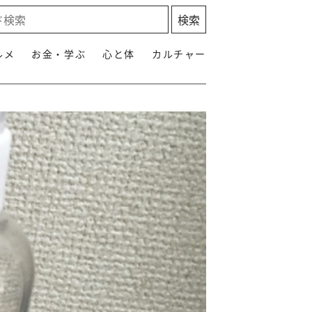
ルメ
お金・学ぶ
心と体
カルチャー