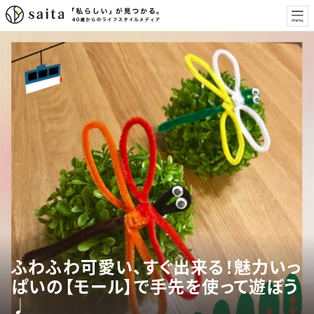
ふわふわ可愛い、すぐ出来る！魅力いっ
ぱいの【モール】で手先を使って遊ぼう
♩