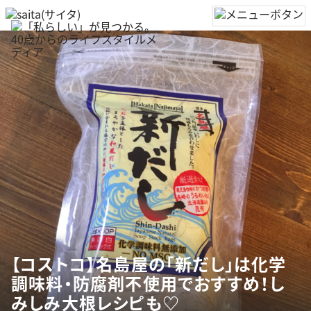
【コストコ】名島屋の「新だし」は化学
調味料・防腐剤不使用でおすすめ！し
みしみ大根レシピも♡