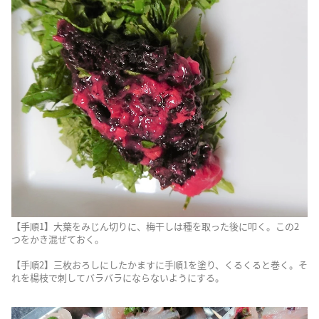
【手順1】大葉をみじん切りに、梅干しは種を取った後に叩く。この2
つをかき混ぜておく。
【手順2】三枚おろしにしたかますに手順1を塗り、くるくると巻く。そ
れを楊枝で刺してバラバラにならないようにする。