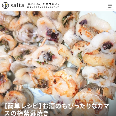
【簡単レシピ】お酒のもぴったりなカマ
スの梅紫蘇焼き