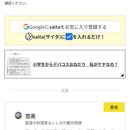
確認ください。
Googleに
saita
をお気に入り登録する
saita(サイタ)に
を入れるだけ！
小学生からデパコスおねだり 私がケチなの？
広告
著者
悠美
能登の料理家＆いしかわ観光特使