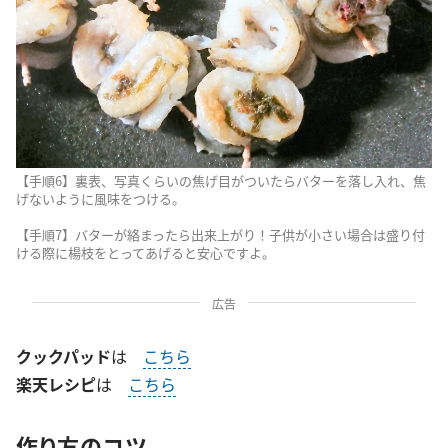
【手順6】裏表、写真くらいの焦げ目がついたらバターを落し入れ、焦
げないように風味をつける。
【手順7】バターが絡まったら出来上がり！子供が小さい場合は盛り付
ける際に楊枝をとってあげると安心ですよ。
広告
クックパッド
は
こちら
楽天レシピ
は
こちら
作り方のコツ