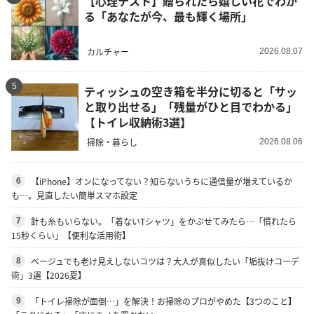
【心理テスト】贈られたら嬉しい花でわか
る「あなたが今、最も輝く場所」
カルチャー
2026.08.07
5
ティッシュの空き箱を半分に切ると「サッ
と取り出せる」「残量がひと目でわかる」
【トイレ収納術3選】
掃除・暮らし
2026.08.06
【iPhone】オンになってない？知らないうちに通信量が増えているか
6
も…。見直したい簡単スマホ設定
針も糸もいらない。「着ないTシャツ」をかぶせてみたら…「慣れたら
7
15秒くらい」【便利な活用術】
ベージュでも老け見えしないコツは？大人が真似したい「垢抜けコーデ
8
術」3選【2026夏】
「トイレ掃除が面倒…」を解決！お掃除のプロがやめた【3つのこと】
9