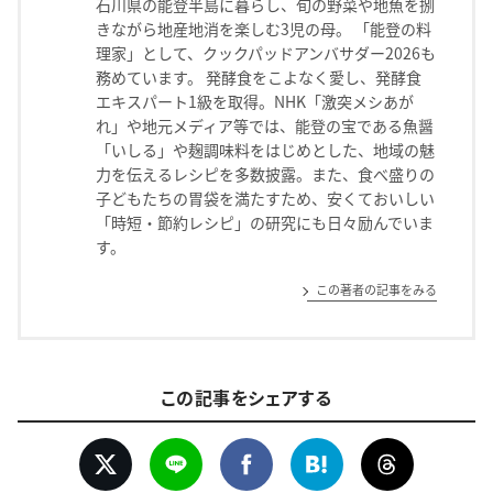
石川県の能登半島に暮らし、旬の野菜や地魚を捌
きながら地産地消を楽しむ3児の母。 「能登の料
理家」として、クックパッドアンバサダー2026も
務めています。 発酵食をこよなく愛し、発酵食
エキスパート1級を取得。NHK「激突メシあが
れ」や地元メディア等では、能登の宝である魚醤
「いしる」や麹調味料をはじめとした、地域の魅
力を伝えるレシピを多数披露。また、食べ盛りの
子どもたちの胃袋を満たすため、安くておいしい
「時短・節約レシピ」の研究にも日々励んでいま
す。
この著者の記事をみる
この記事をシェアする