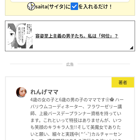
saita(サイタ)に
を入れるだけ！
容姿至上主義の男子たち。私は「何位」？
広告
著者
れんげママ
4歳の女の子と6歳の男の子のママです❀✿ ハー
バリウムコーディネーター、フラワーゼリー講
師、上級バースデープランナー資格を持ってい
ます。これといって特技はありませんが、いつ
も笑顔のキラキラ人生!!そして美魔女でありた
いと願い、細々と実践中( *ˊᵕˋ)カルチャーセン