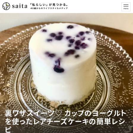
裏ワザスイーツ♡ カップのヨーグルト
を使ったレアチーズケーキの簡単レシ
ピ