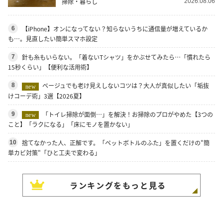
掃除・暮らし
2026.08.06
【iPhone】オンになってない？知らないうちに通信量が増えているか
6
も…。見直したい簡単スマホ設定
針も糸もいらない。「着ないTシャツ」をかぶせてみたら…「慣れたら
7
15秒くらい」【便利な活用術】
ベージュでも老け見えしないコツは？大人が真似したい「垢抜
8
new
けコーデ術」3選【2026夏】
「トイレ掃除が面倒…」を解決！お掃除のプロがやめた【3つの
9
new
こと】「ラクになる」「床にモノを置かない」
捨てなかった人、正解です。「ペットボトルのふた」を置くだけの"簡
10
単カビ対策"「ひと工夫で変わる」
ランキングをもっと見る