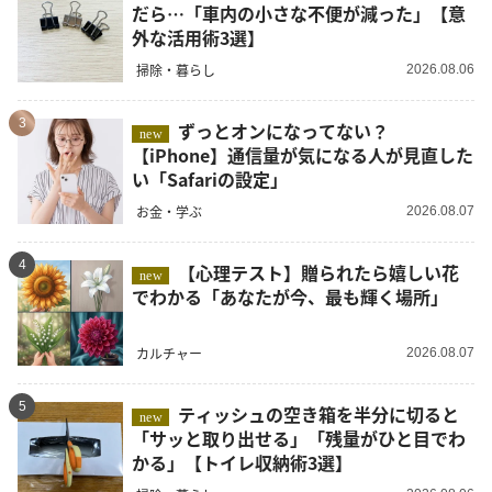
だら…「車内の小さな不便が減った」【意
外な活用術3選】
掃除・暮らし
2026.08.06
3
ずっとオンになってない？
new
【iPhone】通信量が気になる人が見直した
い「Safariの設定」
お金・学ぶ
2026.08.07
4
【心理テスト】贈られたら嬉しい花
new
でわかる「あなたが今、最も輝く場所」
カルチャー
2026.08.07
5
ティッシュの空き箱を半分に切ると
new
「サッと取り出せる」「残量がひと目でわ
かる」【トイレ収納術3選】