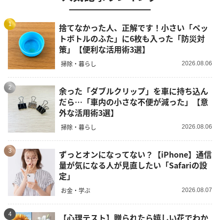
1
捨てなかった人、正解です！小さい「ペッ
トボトルのふた」に6枚も入った「防災対
策」【便利な活用術3選】
掃除・暮らし
2026.08.06
2
余った「ダブルクリップ」を車に持ち込ん
だら…「車内の小さな不便が減った」【意
外な活用術3選】
掃除・暮らし
2026.08.06
3
ずっとオンになってない？【iPhone】通信
量が気になる人が見直したい「Safariの設
定」
お金・学ぶ
2026.08.07
4
【心理テスト】贈られたら嬉しい花でわか