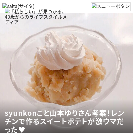
syunkonこと山本ゆりさん考案！レン
チンで作るスイートポテトが激ウマだ
った♥