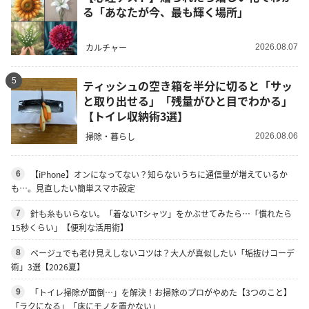
る「あなたが今、最も輝く場所」
カルチャー
2026.08.07
5
ティッシュの空き箱を半分に切ると「サッ
と取り出せる」「残量がひと目でわかる」
【トイレ収納術3選】
掃除・暮らし
2026.08.06
【iPhone】オンになってない？知らないうちに通信量が増えているか
6
も…。見直したい簡単スマホ設定
針も糸もいらない。「着ないTシャツ」をかぶせてみたら…「慣れたら
7
15秒くらい」【便利な活用術】
ベージュでも老け見えしないコツは？大人が真似したい「垢抜けコーデ
8
術」3選【2026夏】
「トイレ掃除が面倒…」を解決！お掃除のプロがやめた【3つのこと】
9
「ラクになる」「床にモノを置かない」