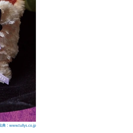
出典：www.tullys.co.jp