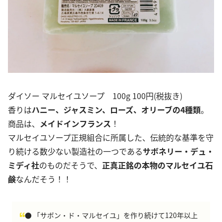
ダイソー マルセイユソープ 100g 100円(税抜き)
香りは
ハニー、ジャスミン、ローズ、オリーブの4種類
。
商品は、
メイドインフランス
！
マルセイユソープ正規組合に所属した、伝統的な基準を守
り続ける数少ない製造社の一つである
サボネリー・デュ・
ミディ社
のものだそうで、
正真正銘の本物のマルセイユ石
鹸
なんだそう！！
● 「サボン・ド・マルセイユ」を作り続けて120年以上