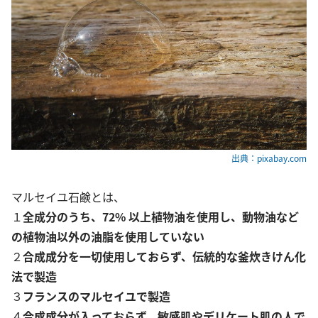
出典：pixabay.com
マルセイユ石鹸とは、
１
全成分のうち、72% 以上植物油を使用し、動物油など
の植物油以外の油脂を使用していない
２
合成成分を一切使用しておらず、伝統的な釜炊きけん化
法で製造
３
フランスのマルセイユで製造
４
合成成分が入っておらず、敏感肌やデリケート肌の人で