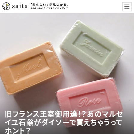
旧フランス王室御用達！？あのマルセ
イユ石鹸がダイソーで買えちゃうって
ホント？