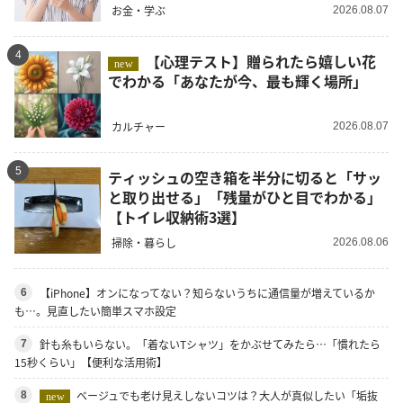
お金・学ぶ
2026.08.07
4
【心理テスト】贈られたら嬉しい花
new
でわかる「あなたが今、最も輝く場所」
カルチャー
2026.08.07
5
ティッシュの空き箱を半分に切ると「サッ
と取り出せる」「残量がひと目でわかる」
【トイレ収納術3選】
掃除・暮らし
2026.08.06
【iPhone】オンになってない？知らないうちに通信量が増えているか
6
も…。見直したい簡単スマホ設定
針も糸もいらない。「着ないTシャツ」をかぶせてみたら…「慣れたら
7
15秒くらい」【便利な活用術】
ベージュでも老け見えしないコツは？大人が真似したい「垢抜
8
new