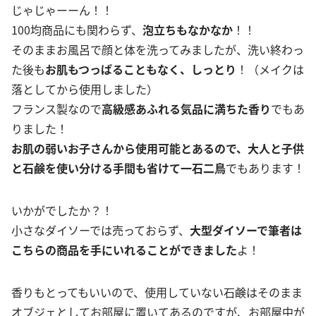
じゃじゃーーん！！
100均商品にも関わらず、
泡立ちもなかなか
！！
そのままお風呂で顔と体を洗ってみましたが、洗い終わっ
た後も
お肌もつっぱることもなく、しっとり
！（メイクは
落としてから使用しました）
フランス製なので
高級感あふれる気品に満ちた香り
でもあ
りました！
お肌の弱いお子さんから使用可能とあるので、大人と子供
と石鹸を使い分ける手間も省けて一石二鳥
でもあります！
いかがでしたか？！
小さなダイソーでは売っておらず、
大型ダイソーで筆者は
こちらの商品を手にいれることができました
よ！
香りもとってもいいので、使用していない石鹸はそのまま
オブジェとしてお部屋に置いてあるのですが、お部屋中が