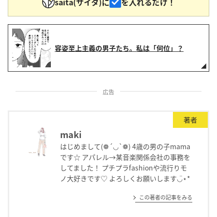
saita(サイタ)に
を入れるだけ！
容姿至上主義の男子たち。私は「何位」？
広告
著者
maki
はじめまして(❁´◡`❁) 4歳の男の子mama
です☆ アパレル→某音楽関係会社の事務を
してました！ プチプラfashionや流行りモ
ノ大好きです♡ よろしくお願いします◡̈⋆*
この著者の記事をみる