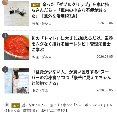
3
余った「ダブルクリップ」を車に持
new
ち込んだら…「車内の小さな不便が減っ
た」【意外な活用術3選】
掃除・暮らし
2026.08.06
4
旬の「トマト」に大さじ2加えるだけ。栄養
をムダなく摂れる簡単レシピ｜管理栄養士
に学ぶ
料理・グルメ
2026.08.05
5
「食費が少ない人」が買い置きする“スー
パーの冷凍食品”3つ「豪華に見えてちゃん
と節約できる」
お金・学ぶ
2026.08.05
捨てなかった人、正解です！小さい「ペットボトルのふた」に6
6
new
枚も入った「防災対策」【便利な活用術3選】