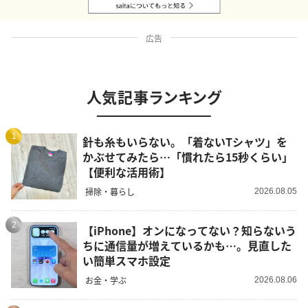
広告
人気記事ランキング
1
針も糸もいらない。「着ないTシャツ」を
かぶせてみたら…「慣れたら15秒くらい」
【便利な活用術】
掃除・暮らし
2026.08.05
2
【iPhone】オンになってない？知らないう
ちに通信量が増えているかも…。見直した
い簡単スマホ設定
お金・学ぶ
2026.08.06