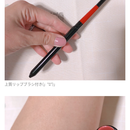
上質リップブラシ付き(」°ﾛ°)｣