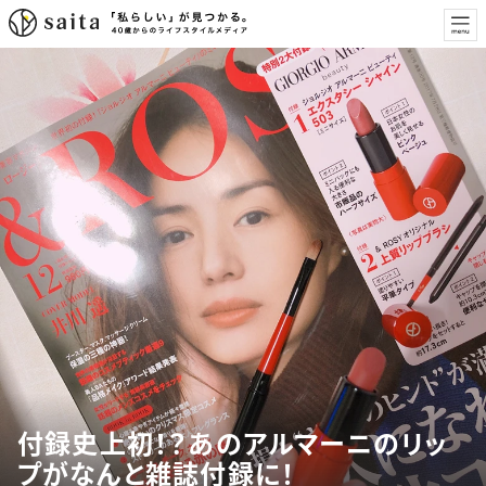
付録史上初！？あのアルマーニのリッ
プがなんと雑誌付録に！