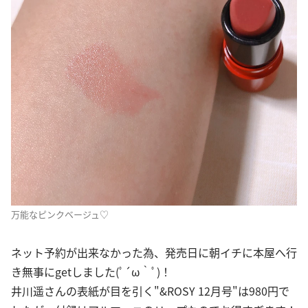
万能なピンクベージュ♡
ネット予約が出来なかった為、発売日に朝イチに本屋へ行
き無事にgetしました(ﾟ´ω｀ﾟ)！
井川遥さんの表紙が目を引く"&ROSY 12月号"は980円で