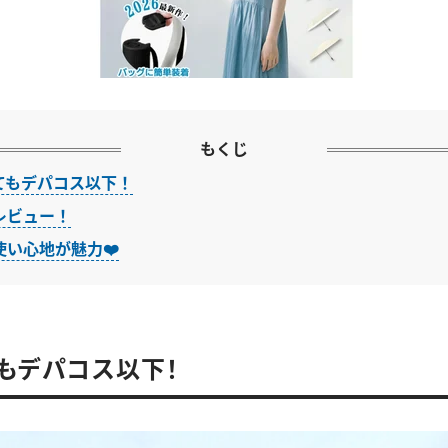
もくじ
てもデパコス以下！
レビュー！
使い心地が魅力❤️
もデパコス以下！