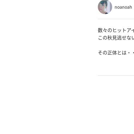
noanoah
数々のヒットア
この秋見逃せな
その正体とは・