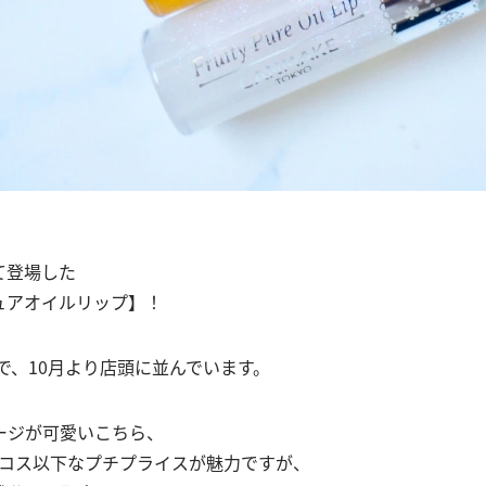
、
て登場した
ュアオイルリップ】！
0で、10月より店頭に並んでいます。
ージが可愛いこちら、
パコス以下なプチプライスが魅力ですが、