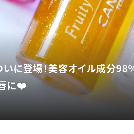
】ついに登場！美容オイル成分98
唇に❤️