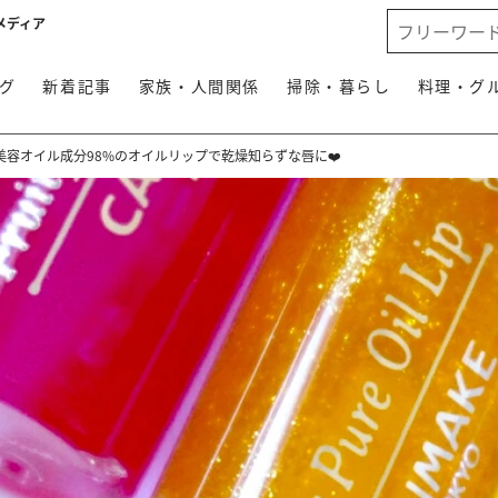
メディア
グ
新着記事
家族・人間関係
掃除・暮らし
料理・グ
容オイル成分98%のオイルリップで乾燥知らずな唇に❤️