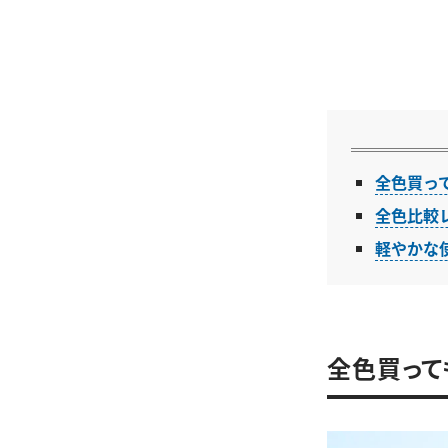
全色買っ
全色比較
軽やかな
全色買って