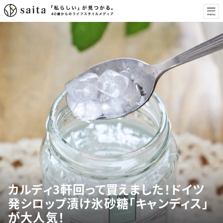
カルディ3軒回って買えました！ドイツ
発シロップ漬け氷砂糖「キャンディス」
が大人気！