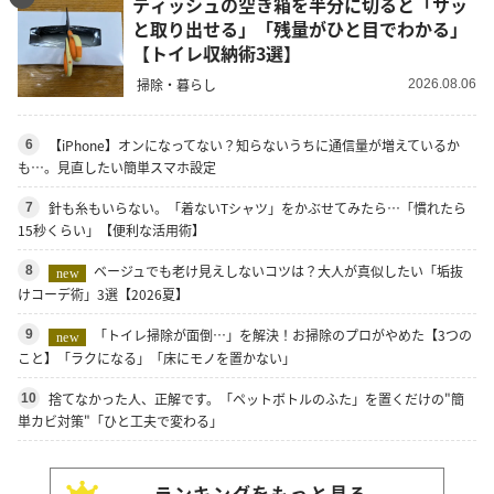
ティッシュの空き箱を半分に切ると「サッ
と取り出せる」「残量がひと目でわかる」
【トイレ収納術3選】
掃除・暮らし
2026.08.06
【iPhone】オンになってない？知らないうちに通信量が増えているか
6
も…。見直したい簡単スマホ設定
針も糸もいらない。「着ないTシャツ」をかぶせてみたら…「慣れたら
7
15秒くらい」【便利な活用術】
ベージュでも老け見えしないコツは？大人が真似したい「垢抜
8
new
けコーデ術」3選【2026夏】
「トイレ掃除が面倒…」を解決！お掃除のプロがやめた【3つの
9
new
こと】「ラクになる」「床にモノを置かない」
捨てなかった人、正解です。「ペットボトルのふた」を置くだけの"簡
10
単カビ対策"「ひと工夫で変わる」
ランキングをもっと見る