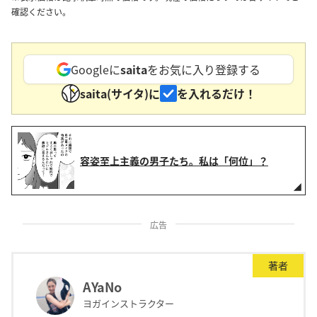
確認ください。
Googleに
saita
をお気に入り登録する
saita(サイタ)に
を入れるだけ！
容姿至上主義の男子たち。私は「何位」？
広告
著者
AYaNo
ヨガインストラクター