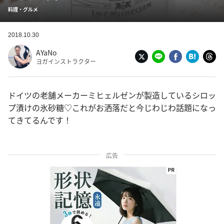
料理・グルメ
2018.10.30
AYaNo
ヨガインストラクター
ドイツの老舗メーカーミヒェルゼンが製造しているシロッ
プ漬けの氷砂糖♡これがお洒落だと今じわじわ話題になっ
てきてるんです！
広告