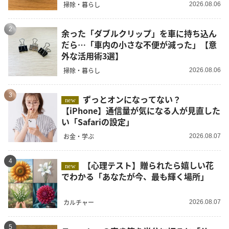
掃除・暮らし
2026.08.06
2
余った「ダブルクリップ」を車に持ち込ん
だら…「車内の小さな不便が減った」【意
外な活用術3選】
掃除・暮らし
2026.08.06
3
ずっとオンになってない？
new
【iPhone】通信量が気になる人が見直した
い「Safariの設定」
お金・学ぶ
2026.08.07
4
【心理テスト】贈られたら嬉しい花
new
でわかる「あなたが今、最も輝く場所」
カルチャー
2026.08.07
5