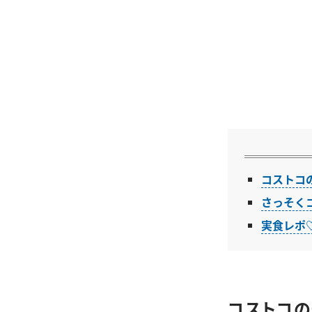
コストコ
さっそく
実食レポ
コストコの