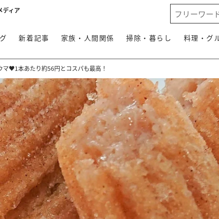
メディア
グ
新着記事
家族・人間関係
掃除・暮らし
料理・グ
ウマ♥1本あたり約56円とコスパも最高！