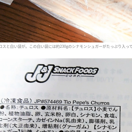
ロスと白い袋が。この白い袋には約230gのシナモンシュガーがたっぷり入っ