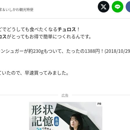
家＆いしかわ観光特使
どでどうしても食べたくなる
チュロス
！
ロス
がとってもお得で簡単につくれるんです。
ンシュガーが約230gもついて、たったの1388円！(2018/10/2
ていたので、早速買ってみました。
広告