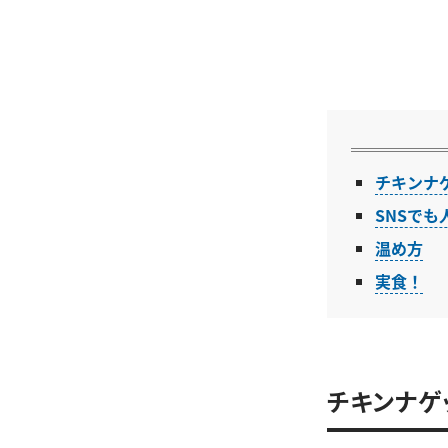
チキンナ
SNSでも
温め方
実食！
チキンナゲ