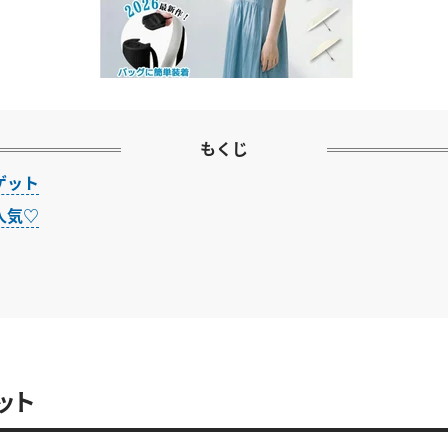
もくじ
ゲット
人気♡
ット