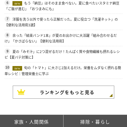
もう「納豆」はそのまま食べない。夏に食べたいスタミナ納豆
6
new
「ご飯が進む」「おつまみにも」
洋服を洗う以外で使ったら正解だった。夏に役立つ「洗濯ネット」の
7
【便利な活用術3選】
余った「結束バンド1本」が夏のお出かけに大活躍「組み合わせるだ
8
け」「かさばらない」【便利な活用術】
夏の「みそ汁」に2つ混ぜるだけ！たんぱく質や食物繊維も摂れるレシ
9
ピ【夏バテ対策に】
旬の「トマト」に大さじ2加えるだけ。栄養をムダなく摂れる簡
10
new
単レシピ｜管理栄養士に学ぶ
ランキングをもっと見る
家族・人間関係
掃除・暮らし