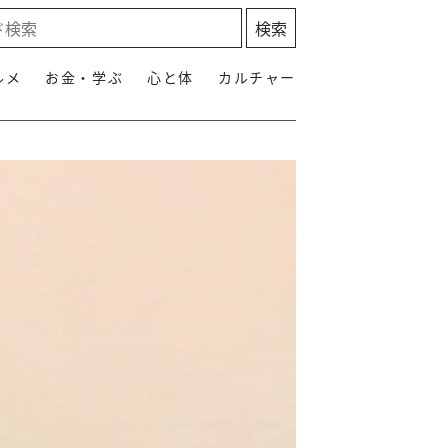
ルメ
お金・学ぶ
心と体
カルチャー