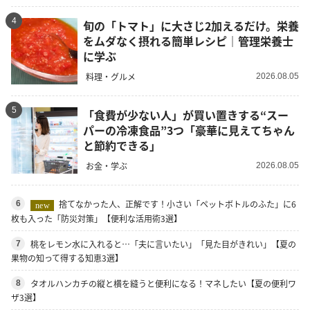
4
旬の「トマト」に大さじ2加えるだけ。栄養
をムダなく摂れる簡単レシピ｜管理栄養士
に学ぶ
料理・グルメ
2026.08.05
5
「食費が少ない人」が買い置きする“スー
パーの冷凍食品”3つ「豪華に見えてちゃん
と節約できる」
お金・学ぶ
2026.08.05
捨てなかった人、正解です！小さい「ペットボトルのふた」に6
6
new
枚も入った「防災対策」【便利な活用術3選】
桃をレモン水に入れると…「夫に言いたい」「見た目がきれい」【夏の
7
果物の知って得する知恵3選】
タオルハンカチの縦と横を縫うと便利になる！マネしたい【夏の便利ワ
8
ザ3選】