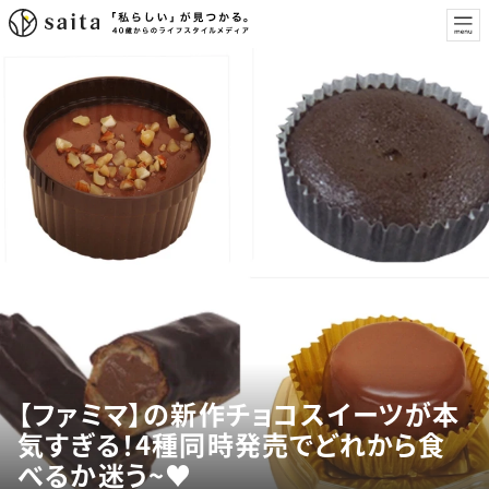
【ファミマ】の新作チョコスイーツが本
気すぎる！4種同時発売でどれから食
べるか迷う~♥