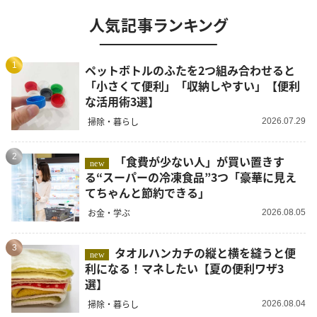
人気記事ランキング
1
ペットボトルのふたを2つ組み合わせると
「小さくて便利」「収納しやすい」【便利
な活用術3選】
掃除・暮らし
2026.07.29
2
「食費が少ない人」が買い置きす
new
る“スーパーの冷凍食品”3つ「豪華に見え
てちゃんと節約できる」
お金・学ぶ
2026.08.05
3
タオルハンカチの縦と横を縫うと便
new
利になる！マネしたい【夏の便利ワザ3
選】
掃除・暮らし
2026.08.04