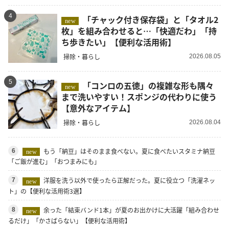
4
「チャック付き保存袋」と「タオル2
new
枚」を組み合わせると…「快適だわ」「持
ち歩きたい」【便利な活用術】
掃除・暮らし
2026.08.05
5
「コンロの五徳」の複雑な形も隅々
new
まで洗いやすい！スポンジの代わりに使う
【意外なアイテム】
掃除・暮らし
2026.08.04
もう「納豆」はそのまま食べない。夏に食べたいスタミナ納豆
6
new
「ご飯が進む」「おつまみにも」
洋服を洗う以外で使ったら正解だった。夏に役立つ「洗濯ネッ
7
new
ト」の【便利な活用術3選】
余った「結束バンド1本」が夏のお出かけに大活躍「組み合わせ
8
new
るだけ」「かさばらない」【便利な活用術】